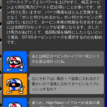
+ブーストアップよりパワーを上げやすく、純正タービ
ンより対応馬力(ブースト圧)が高いことが多いです。ポ
ン付けと言いますが、パーツ構成をほとんど交換するこ
となく『ポンと付けられるから』ポン付けタービンと呼
ばれているだけで、タービン本来の性能を引き出すため
には当然ECUセッティングが必要になります。少しだ
け馬力があげたくて、低回転域を犠牲にしたくないとい
う場合、GT-SSタービンシリーズを選択するのがお勧め
です。
あとは純正タービンのハイフロー化という
のも昔は流行ったね。
なにそれ？はい風呂～？温泉に入れるの？
暖かいの？温泉に入れてタービンもリフレ
ッシュするの？
違うわ。High Flow(ハイフロー)の名前の通