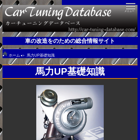
メニュー
ＨＯＭＥ
車の改造をのための総合情報サイト
ＣＡＴＥＧＯＲＹ
ホーム
＞
馬力UP基礎知識
馬力UP基礎知識
馬力UP基礎知識
足回り基礎知識
ＡＢＯＵＴ
ＣＯＮＴＡＣＴ