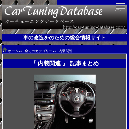
メニュー
ＨＯＭＥ
車の改造をのための総合情報サイト
ＣＡＴＥＧＯＲＹ
ホーム
＞
全てのカテゴリー
＞
内装関連
『 内装関連 』 記事まとめ
馬力UP基礎知識
足回り基礎知識
ＡＢＯＵＴ
ＣＯＮＴＡＣＴ