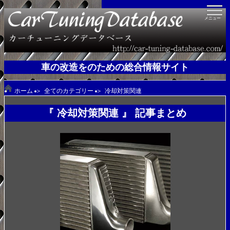
メニュー
ＨＯＭＥ
車の改造をのための総合情報サイト
ＣＡＴＥＧＯＲＹ
ホーム
＞
全てのカテゴリー
＞
冷却対策関連
『 冷却対策関連 』 記事まとめ
馬力UP基礎知識
足回り基礎知識
ＡＢＯＵＴ
ＣＯＮＴＡＣＴ